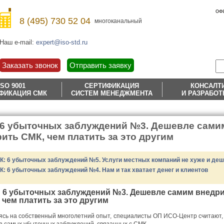
ОФ
8 (495) 730 52 04
многоканальный
Наш e-mail:
expert@iso-std.ru
Заказать звонок
Отправить заявку
ISO 9001
СЕРТИФИКАЦИЯ
КОНСАЛТ
ФИКАЦИЯ СМК
СИСТЕМ МЕНЕДЖМЕНТА
И РАЗРАБОТ
 6 убыточных заблуждений №3. Дешевле сами
ить СМК, чем платить за это другим
К: 6 убыточных заблуждений №5. Услуги местных компаний не хуже и де
К: 6 убыточных заблуждений №4. Нам и так хватает денег и клиентов
 6 убыточных заблуждений №3. Дешевле самим внедр
 чем платить за это другим
сь на собственный многолетний опыт, специалисты ОП ИСО-Центр считают, 
з самых убыточных заблуждений, связанных с СМК.