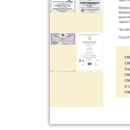
Можно
Можно!
выполн
гарант
Читайт
Перейт
СМ
СМ
Се
СМ
СМ
О 
СМ