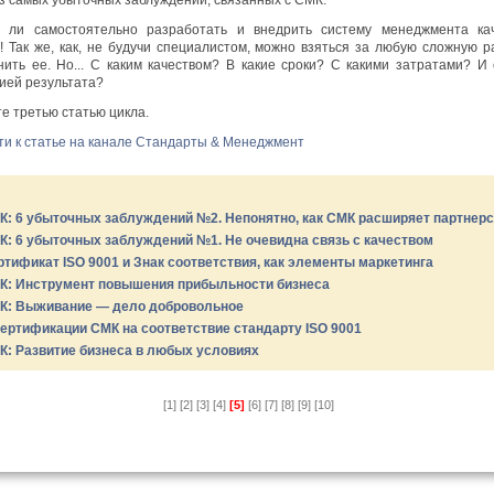
 ли самостоятельно разработать и внедрить систему менеджмента ка
 Так же, как, не будучи специалистом, можно взяться за любую сложную р
ить ее. Но... С каким качеством? В какие сроки? С какими затратами? И 
ией результата?
е третью статью цикла.
и к статье на канале Стандарты & Менеджмент
К: 6 убыточных заблуждений №2. Непонятно, как СМК расширяет партнерс
К: 6 убыточных заблуждений №1. Не очевидна связь с качеством
ртификат ISO 9001 и Знак соответствия, как элементы маркетинга
К: Инструмент повышения прибыльности бизнеса
К: Выживание — дело добровольное
сертификации СМК на соответствие стандарту ISO 9001
К: Развитие бизнеса в любых условиях
[1]
[2]
[3]
[4]
[5]
[6]
[7]
[8]
[9]
[10]